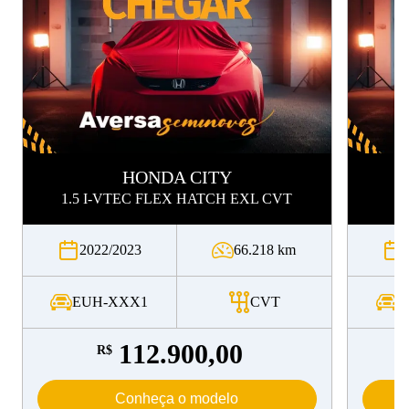
HONDA
CITY
1.5 I-VTEC FLEX HATCH EXL CVT
2022/2023
66.218 km
EUH-XXX1
CVT
U
112.900,00
R$
Conheça o modelo