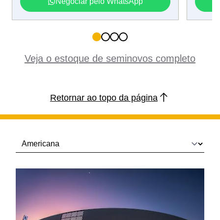
Negociar pelo WhatsApp
Veja o estoque de seminovos completo
Retornar ao topo da página