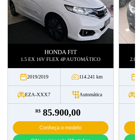
HONDA
FIT
1.5 EX 16V FLEX 4P AUTOMÁTICO
2.0
2019/2019
114.241 km
EZA-XXX7
Automática
G
85.900,00
R$
Conheça o modelo